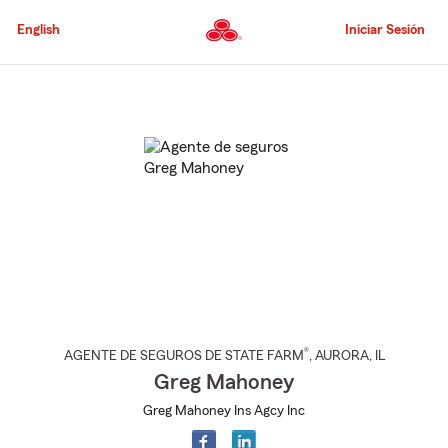
Pasar
al
English
Iniciar Sesión
contenido
principal
Comienzo
del
contenido
principal
®
AGENTE DE SEGUROS DE STATE FARM
,
AURORA
, IL
Greg Mahoney
Greg Mahoney Ins Agcy Inc