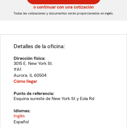
5
5
o continuar con una cotización
dígitos
dígitos
Todas las cotizaciones y documentos serán proporcionados en inglés.
Detalles de la oficina:
Dirección física:
3015 E. New York St.
#A1
Aurora
,
IL
60504
Cómo llegar
Punto de referencia:
Esquina sureste de New York St y Eola Rd
Idiomas:
Inglés
Español