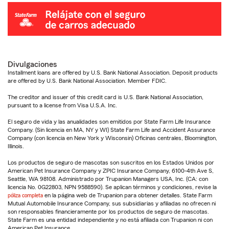
Divulgaciones
Installment loans are offered by U.S. Bank National Association. Deposit products
are offered by U.S. Bank National Association. Member FDIC.
The creditor and issuer of this credit card is U.S. Bank National Association,
pursuant to a license from Visa U.S.A. Inc.
El seguro de vida y las anualidades son emitidos por State Farm Life Insurance
Company. (Sin licencia en MA, NY y WI) State Farm Life and Accident Assurance
Company (con licencia en New York y Wisconsin) Oficinas centrales, Bloomington,
Illinois.
Los productos de seguro de mascotas son suscritos en los Estados Unidos por
American Pet Insurance Company y ZPIC Insurance Company, 6100-4th Ave S,
Seattle, WA 98108. Administrado por Trupanion Managers USA, Inc. (CA: con
licencia No. 0G22803, NPN 9588590). Se aplican términos y condiciones, revise la
póliza completa
en la página web de Trupanion para obtener detalles. State Farm
Mutual Automobile Insurance Company, sus subsidiarias y afiliadas no ofrecen ni
son responsables financieramente por los productos de seguro de mascotas.
State Farm es una entidad independiente y no está afiliada con Trupanion ni con
American Pet Insurance.