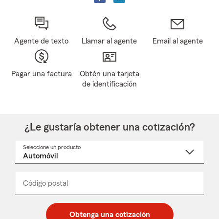
Agente de texto
Llamar al agente
Email al agente
Pagar una factura
Obtén una tarjeta
de identificación
¿Le gustaría obtener una cotización?
Seleccione un producto
Seleccione
un
nombre
de
producto
del
Código postal
Ingresa
Ingresa
_____
menú
un
un
desplegable
código
código
postal
postal
Obtenga una cotización
de
de