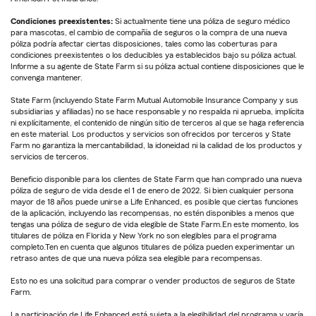
Condiciones preexistentes:
Si actualmente tiene una póliza de seguro médico
para mascotas, el cambio de compañía de seguros o la compra de una nueva
póliza podría afectar ciertas disposiciones, tales como las coberturas para
condiciones preexistentes o los deducibles ya establecidos bajo su póliza actual.
Informe a su agente de State Farm si su póliza actual contiene disposiciones que le
convenga mantener.
State Farm (incluyendo State Farm Mutual Automobile Insurance Company y sus
subsidiarias y afiliadas) no se hace responsable y no respalda ni aprueba, implícita
ni explícitamente, el contenido de ningún sitio de terceros al que se haga referencia
en este material. Los productos y servicios son ofrecidos por terceros y State
Farm no garantiza la mercantabilidad, la idoneidad ni la calidad de los productos y
servicios de terceros.
Beneficio disponible para los clientes de State Farm que han comprado una nueva
póliza de seguro de vida desde el 1 de enero de 2022. Si bien cualquier persona
mayor de 18 años puede unirse a Life Enhanced, es posible que ciertas funciones
de la aplicación, incluyendo las recompensas, no estén disponibles a menos que
tengas una póliza de seguro de vida elegible de State Farm.En este momento, los
titulares de póliza en Florida y New York no son elegibles para el programa
completo.Ten en cuenta que algunos titulares de póliza pueden experimentar un
retraso antes de que una nueva póliza sea elegible para recompensas.
Esto no es una solicitud para comprar o vender productos de seguros de State
Farm.
La participación de Life Enhanced está sujeta a la elegibilidad del programa y varía